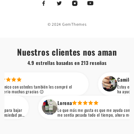
© 2024 GemThemes
Nuestros clientes nos aman
4.9 estrellas basadas en
213
reseñas
Camilo R.
edes también les compré el
Estoy en proceso de bajar 
racias 😊
ha ayudado a sentirme más
me dan menos antojos y e
dieta.
Lorena
Lo que más me gusta es que me ayuda con la hinchazón. Ant
me sentía pesada todo el tiempo, ahora me siento más
desinflamada y eso me ha motivado a seguir cuidándome.