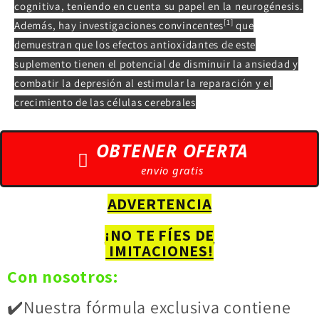
cognitiva, teniendo en cuenta su papel en la neurogénesis.
[1]
Además, hay investigaciones convincentes
que
demuestran que los efectos antioxidantes de este
suplemento tienen el potencial de disminuir la ansiedad y
combatir la depresión al estimular la reparación y el
crecimiento de las células cerebrales
OBTENER OFERTA
envio gratis
ADVERTENCIA
¡NO TE FÍES DE
IMITACIONES!
Con nosotros:
✔️Nuestra fórmula exclusiva contiene